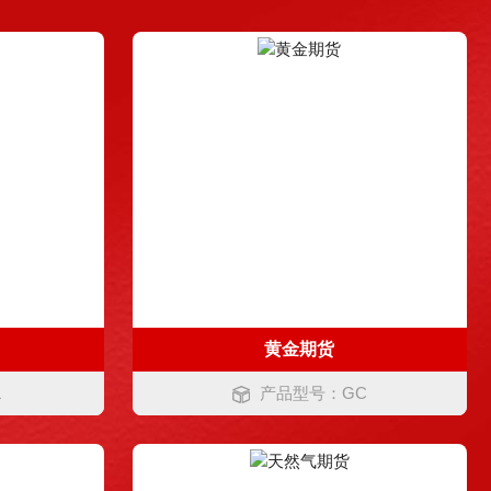
黄金期货
L
产品型号：GC