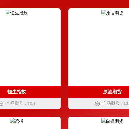
恒生指数
原油期货
产品型号：HSI
产品型号：C