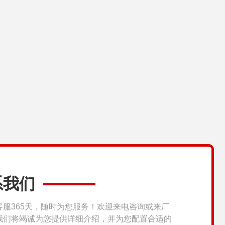
系我们
客服365天，随时为您服务！欢迎来电咨询或来厂
我们将竭诚为您提供详细介绍，并为您配置合适的