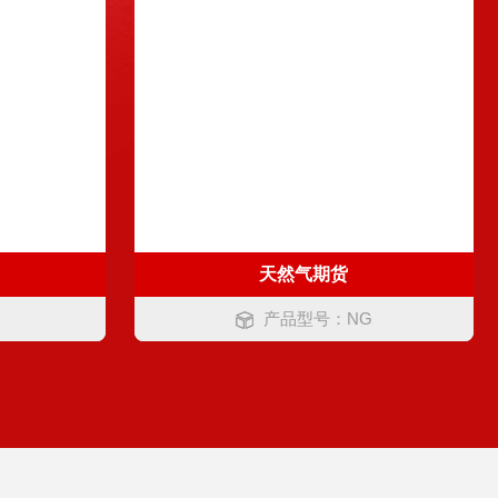
天然气期货
产品型号：NG