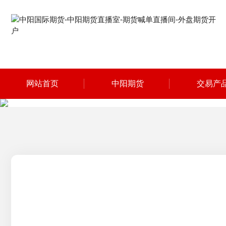
网站首页
中阳期货
交易产